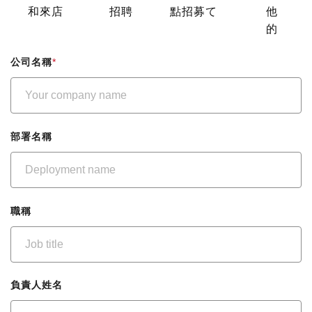
和來店
招聘
點招募て
他
的
公司名稱
*
部署名稱
職稱
負責人姓名