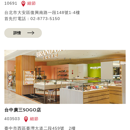
細節
10691
台北市大安區復興南路一段148號1-4樓
首先打電話：02-8773-5150
詳情
台中廣三SOGO店
細節
403503
臺中市西區臺灣大道二段459號 2樓