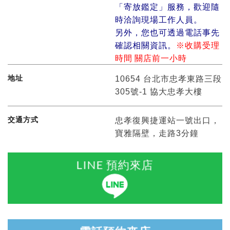
「寄放鑑定」服務，歡迎隨
時洽詢現場工作人員。
另外，您也可透過電話事先
確認相關資訊。
※收購受理
時間 關店前一小時
地址
10654 台北市忠孝東路三段
305號-1 協大忠孝大樓
交通方式
忠孝復興捷運站一號出口，
寶雅隔壁，走路3分鐘
LINE 預約來店